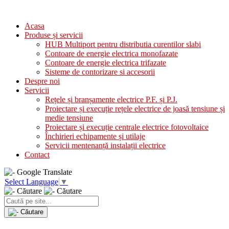
Acasa
Produse și servicii
HUB Multiport pentru distributia curentilor slabi
Contoare de energie electrica monofazate
Contoare de energie electrica trifazate
Sisteme de contorizare si accesorii
Despre noi
Servicii
Rețele și branșamente electrice P.F. și P.J.
Proiectare și execuție rețele electrice de joasă tensiune și
medie tensiune
Proiectare și execuție centrale electrice fotovoltaice
Închirieri echipamente și utilaje
Servicii mentenanță instalații electrice
Contact
Select Language
▼