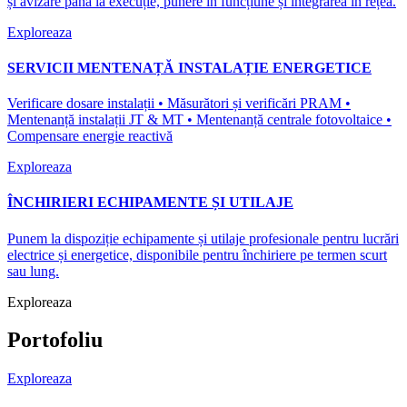
și avizare până la execuție, punere în funcțiune și integrarea în rețea.
Exploreaza
SERVICII MENTENAȚĂ INSTALAȚIE ENERGETICE
Verificare dosare instalații • Măsurători și verificări PRAM •
Mentenanță instalații JT & MT • Mentenanță centrale fotovoltaice •
Compensare energie reactivă
Exploreaza
ÎNCHIRIERI ECHIPAMENTE ȘI UTILAJE
Punem la dispoziție echipamente și utilaje profesionale pentru lucrări
electrice și energetice, disponibile pentru închiriere pe termen scurt
sau lung.
Exploreaza
Portofoliu
Exploreaza