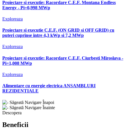
Proiectare si executie: Racordare C.E.F. Montana Endless
Energy - Pi=0,998 MWp
Exploreaza
Proiectare si executie C.E.F. (ON GRID si OFF GRID) cu
puteri cuprinse intre 4,3 kWp si 7,2 MWp
Exploreaza
Proiectare si executie: Racordare C.E.F. Ciurbesti Miroslava -
Pi=1,008 MWp
Exploreaza
Alimentare cu energie electrica ANSAMBLURI
REZIDENTIALE
Descopera
Beneficii