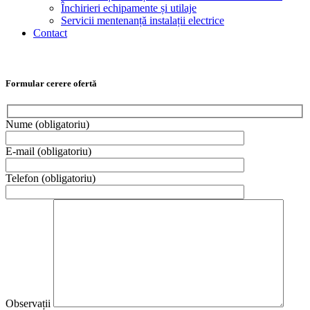
Închirieri echipamente și utilaje
Servicii mentenanță instalații electrice
Contact
Formular cerere ofertă
Nume
(obligatoriu)
Please leave th
E-mail
(obligatoriu)
Please leave th
Telefon
(obligatoriu)
Please leave th
Observații