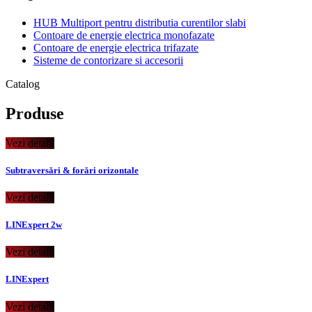
HUB Multiport pentru distributia curentilor slabi
Contoare de energie electrica monofazate
Contoare de energie electrica trifazate
Sisteme de contorizare si accesorii
Catalog
Produse
Vezi detalii
Subtraversări & forări orizontale
Vezi detalii
LINExpert 2w
Vezi detalii
LINExpert
Vezi detalii