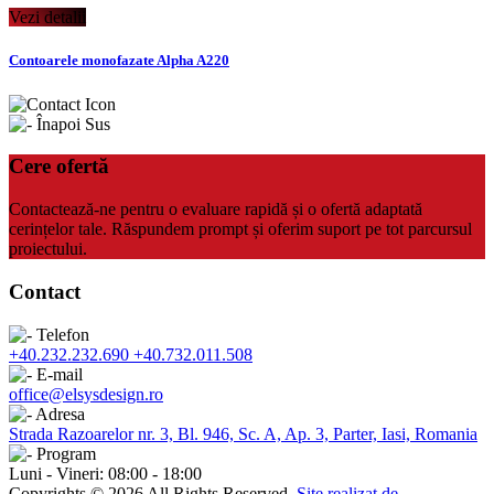
Vezi detalii
Contoarele monofazate Alpha A220
Cere ofertă
Contactează-ne pentru o evaluare rapidă și o ofertă adaptată
cerințelor tale. Răspundem prompt și oferim suport pe tot parcursul
proiectului.
Contact
+40.232.232.690
+40.732.011.508
office@elsysdesign.ro
Strada Razoarelor nr. 3, Bl. 946, Sc. A, Ap. 3, Parter, Iasi, Romania
Luni - Vineri: 08:00 - 18:00
Copyrights © 2026 All Rights Reserved.
Site realizat de