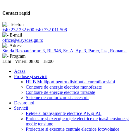
Contact rapid
+40.232.232.690
+40.732.011.508
office@elsysdesign.ro
Strada Razoarelor nr. 3, Bl. 946, Sc. A, Ap. 3, Parter, Iasi, Romania
Luni - Vineri: 08:00 - 18:00
Acasa
Produse și servicii
HUB Multiport pentru distributia curentilor slabi
Contoare de energie electrica monofazate
Contoare de energie electrica trifazate
Sisteme de contorizare si accesorii
Despre noi
Servicii
Rețele și branșamente electrice P.F. și P.J.
Proiectare și execuție rețele electrice de joasă tensiune și
medie tensiune
Proiectare și execuție centrale electrice fotovoltaice